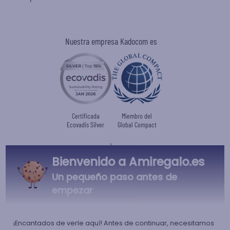
Nuestra empresa Kadocom es
Certificada
Miembro del
Ecovadis Silver
Global Compact
|
Nuestro enfoque RSE
Glosario de etiquetas
Bienvenido a Amiregalo.es
Este regalo es
Un pequeño paso antes de
empezar
¡Encantados de verle aquí! Antes de continuar, necesitamos