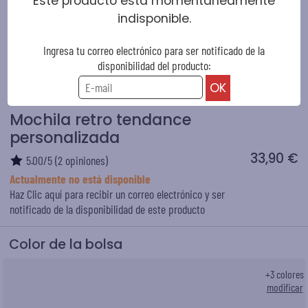
Este producto está momentáneamente
indisponible.
Ingresa tu correo electrónico para ser notificado de la
disponibilidad del producto:
Mochila retro tendance
personalizada
33,90 €
5.00
/
5
(
2
opiniones)
Actualmente no está disponible
Haz Clic aquí para recibir un correo electrónico y ser
notificado de la disponibilidad de este producto
Color de la bolsa
+
3
colores
modificar