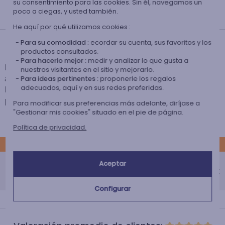
su consentimiento para las cookies. Sin él, navegamos un
Personalizado
poco a ciegas, y usted también.
en Francia
He aquí por qué utilizamos cookies :
Para su comodidad :
ecordar su cuenta, sus favoritos y los
Tiempos de entrega y gastos de envío
productos consultados.
Para hacerlo mejor :
medir y analizar lo que gusta a
La estimación de la fecha de recepción y de los gastos de envío de este
nuestros visitantes en el sitio y mejorarlo.
articulo están indicados a continuación.
Para ideas pertinentes :
proponerle los regalos
adecuados, aquí y en sus redes preferidas.
Las fechas estimadas a continuación se aplican para un pedido con
pago en tarjeta bancaria o PayPal.
Para modificar sus preferencias más adelante, diríjase a
"Gestionar mis cookies" situado en el pie de página.
Política de privacidad.
ESTÁNDAR
Entrega estándar a domicilio
Aceptar
Recepción prevista el
0,00 €
Martes 11 de agosto 2026
Configurar