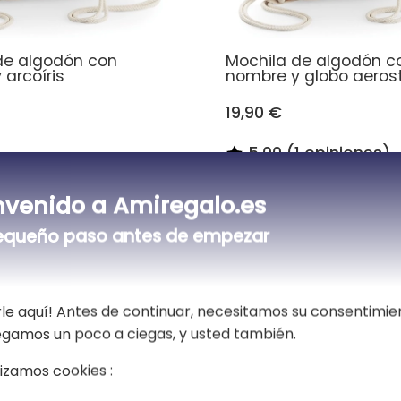
de algodón con
Mochila de algodón c
arcoíris
nombre y globo aeros
19,90 €
5,00 (1 opiniones)
nvenido a Amiregalo.es
Todas las mochilas de algodón
equeño paso antes de empezar
a mochila original para regalar a un ser quer
le aquí! Antes de continuar, necesitamos su consentimie
Descripción
vegamos un poco a ciegas, y usted también.
🎒 El compañero de clase favorit
lizamos cookies :