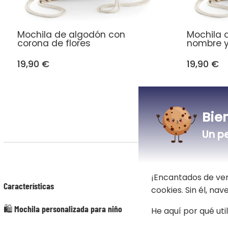
Mochila de algodón con
Mochila 
corona de flores
nombre y 
19,90 €
19,90 €
Bie
Un p
Un
¡Encantados de ver
Características
cookies. Sin él, na
🛍️ Mochila personalizada para niño
He aquí por qué uti