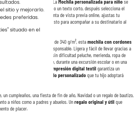
jo nunca ha sido tan sencillo. La
Mochila personalizada para niño
se
sultados.
o, añade el nombre de tu hijo o un texto corto, después selecciona el
l sitio y mejorarlo.
sponden. Gracias a la herramienta de vista previa online, ajustas tu
edes preferidas.
e validarla. Un regalo único, listo para acompañar a su destinatario al
es" situado en el
o certificado Control Union
de 340 g/m², esta
mochila con cordones
uavidad y compromiso eco-responsable. Ligera y fácil de llevar gracias a
tico formato gimnasio acoge sin dificultad peluche, merienda, ropa de
gue a tu hijo al cole, al deporte, durante una excursión escolar o en una
personalización mediante impresión digital textil
garantiza un
avados sucesivos, para un
regalo personalizado
que tu hijo adoptará
le, un cumpleaños, una fiesta de fin de año, Navidad o un regalo de bautizo,
anto a niños como a padres y abuelos. Un
regalo original y útil
que
ento de placer.