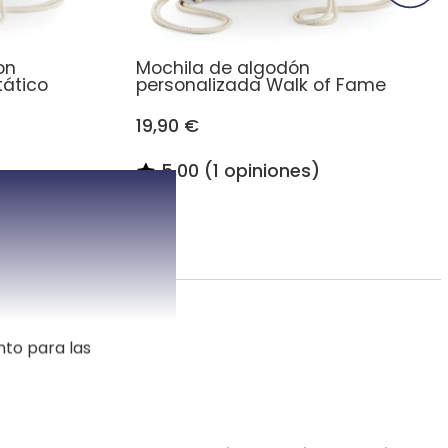
on
Mochila de algodón
tático
personalizada Walk of Fame
19,90 €
5,00 (1 opiniones)
ido
nto para las
o de tu hijo