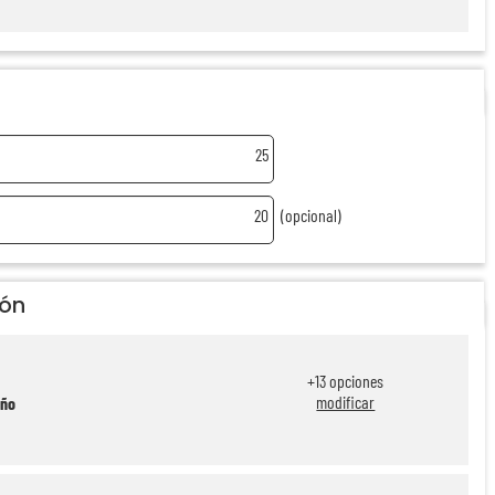
25
20
(opcional)
ión
+
13
opciones
modificar
eño