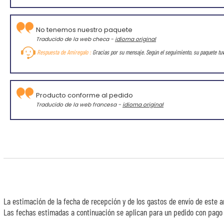
No tenemos nuestro paquete
Traducido de la web checa -
idioma original
Respuesta de Amiregalo :
Gracias por su mensaje. Según el seguimiento, su paquete tu
Producto conforme al pedido
Traducido de la web francesa -
idioma original
La estimación de la fecha de recepción y de los gastos de envío de este a
Las fechas estimadas a continuación se aplican para un pedido con pago e