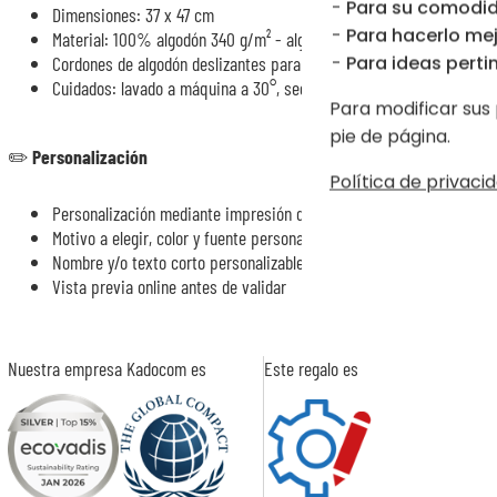
Para su comodid
Dimensiones: 37 x 47 cm
Para hacerlo mej
Material: 100% algodón 340 g/m² - algodón biológico certificado po
Para ideas pertin
Cordones de algodón deslizantes para un transporte fácil
Cuidados: lavado a máquina a 30°, secadora no recomendada, lavar 
Para modificar sus 
pie de página.
✏️ Personalización
Política de privacid
Personalización mediante impresión digital textil
Motivo a elegir, color y fuente personalizables
Nombre y/o texto corto personalizables
Vista previa online antes de validar
Nuestra empresa Kadocom es
Este regalo es