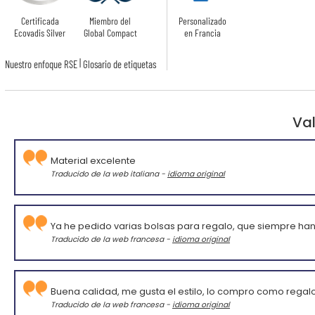
Certificada
Miembro del
Personalizado
Ecovadis Silver
Global Compact
en Francia
|
Nuestro enfoque RSE
Glosario de etiquetas
Val
Material excelente
Traducido de la web italiana -
idioma original
Ya he pedido varias bolsas para regalo, que siempre han
Traducido de la web francesa -
idioma original
Buena calidad, me gusta el estilo, lo compro como regal
Traducido de la web francesa -
idioma original