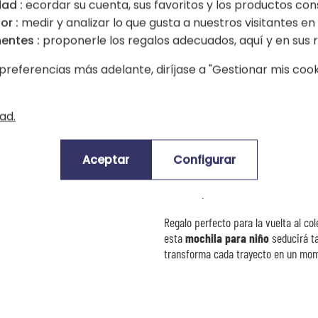
Encontrar la mochila ideal para tu hi
ad :
ecordar su cuenta, sus favoritos y los productos con
compone a tu imagen: elige un motiv
or :
medir y analizar lo que gusta a nuestros visitantes en e
r Control Union
color y la fuente que mejor le corre
entes :
proponerle los regalos adecuados, aquí y en sus r
creación en unos pocos clics antes d
y planchar del revés
colegio con orgullo.
preferencias más adelante, diríjase a "Gestionar mis cooki
Confeccionada en
algodón biológic
en algodón bio
conjuga robustez, s
ad.
sus cordones deslizantes, este prác
deporte, libro o cosas de piscina. Si
Aceptar
Configurar
escapada a casa de los abuelos. La
acabado nítido y resistente a los l
desde el primer día.
Regalo perfecto para la vuelta al co
esta
mochila para niño
seducirá t
transforma cada trayecto en un mom