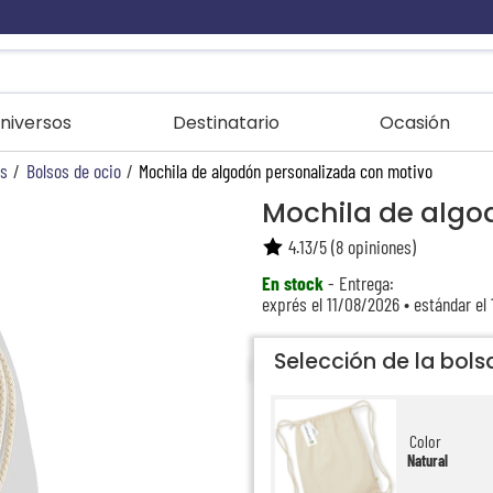
niversos
Destinatario
Ocasión
as
/
Bolsos de ocio
/
Mochila de algodón personalizada con motivo
Mochila de algo
4.13
/
5
(
8
opiniones)
En stock
- Entrega:
exprés el 11/08/2026 • estándar el
Selección de la bols
Color
Natural