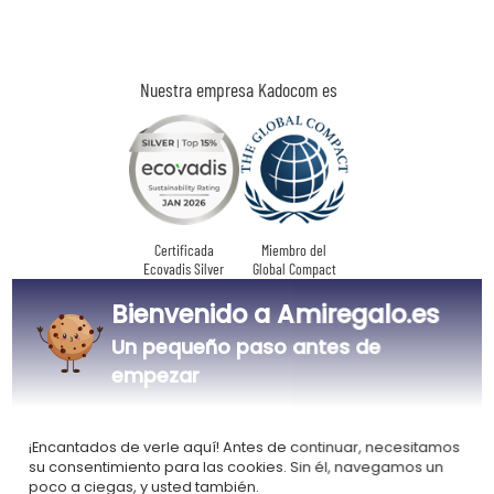
Nuestra empresa Kadocom es
Certificada
Miembro del
Ecovadis Silver
Global Compact
Bienvenido a Amiregalo.es
|
Nuestro enfoque RSE
Glosario de etiquetas
Un pequeño paso antes de
Este regalo es
empezar
¡Encantados de verle aquí! Antes de continuar, necesitamos
su consentimiento para las cookies. Sin él, navegamos un
poco a ciegas, y usted también.