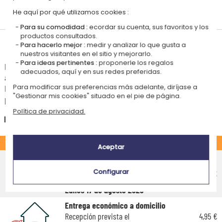
Personalizado
He aquí por qué utilizamos cookies :
en Francia
Para su comodidad :
ecordar su cuenta, sus favoritos y los
productos consultados.
Tiempos de entrega y gastos de envío
Para hacerlo mejor :
medir y analizar lo que gusta a
nuestros visitantes en el sitio y mejorarlo.
Para ideas pertinentes :
proponerle los regalos
La estimación de la fecha de recepción y de los gastos de envío de este
adecuados, aquí y en sus redes preferidas.
articulo están indicados a continuación.
Las fechas estimadas a continuación se aplican para un pedido con
Para modificar sus preferencias más adelante, diríjase a
"Gestionar mis cookies" situado en el pie de página.
pago en tarjeta bancaria o PayPal.
Política de privacidad.
España
ESTÁNDAR
Aceptar
Entrega económico en punto de
recogida
Configurar
4,75 €
Recepción prevista el
Lunes 17 de agosto 2026
Entrega económico a domicilio
Recepción prevista el
4,95 €