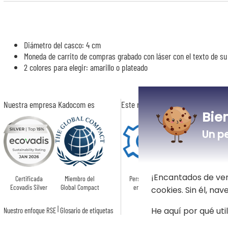
Diámetro del casco: 4 cm
Moneda de carrito de compras grabado con láser con el texto de su
2 colores para elegir: amarillo o plateado
Nuestra empresa Kadocom es
Este regalo es
Bie
Un p
¡Encantados de ver
Certificada
Miembro del
Personalizado
Ecovadis Silver
Global Compact
en Francia
cookies. Sin él, na
|
He aquí por qué uti
Nuestro enfoque RSE
Glosario de etiquetas