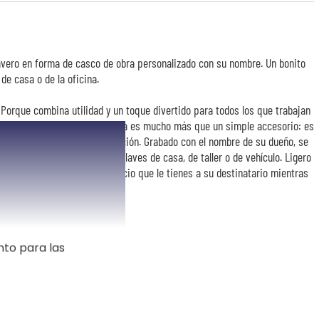
lavero en forma de casco de obra personalizado con su nombre. Un bonito
de casa o de la oficina.
 Porque combina utilidad y un toque divertido para todos los que trabajan
Este pequeño casco en miniatura es mucho más que un simple accesorio: es
d y de pasión por la construcción. Grabado con el nombre de su dueño, se
al, ideal para distinguir sus llaves de casa, de taller o de vehículo. Ligero
quier parte, mostrando el aprecio que le tienes a su destinatario mientras
nto para las