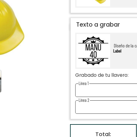
Texto a grabar
Diseño de la c
Label
Grabado de tu llavero:
Línea 1
Línea 2
Total: