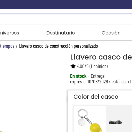
niversos
Destinatario
Ocasión
atiempos
/
Llavero casco de construcción personalizado
Llavero casco d
4.00
/
5
(
1
opinion)
En stock
- Entrega:
exprés el 10/08/2026 • estándar el
Color del casco
Amarillo