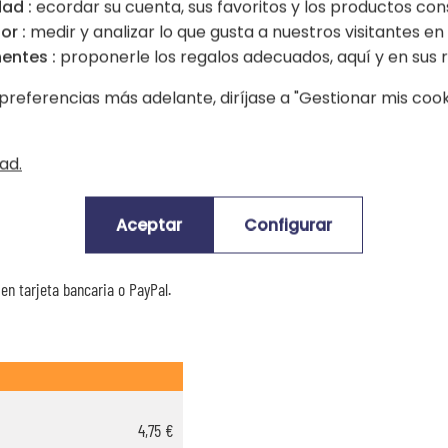
ad :
ecordar su cuenta, sus favoritos y los productos con
or :
medir y analizar lo que gusta a nuestros visitantes en e
oración promedio de clientes:
(4.0
entes :
proponerle los regalos adecuados, aquí y en sus r
preferencias más adelante, diríjase a "Gestionar mis cooki
ad.
Aceptar
Configurar
Tiempos de entrega y gastos de envío
rticulo están indicados a continuación.
n tarjeta bancaria o PayPal.
4,75 €