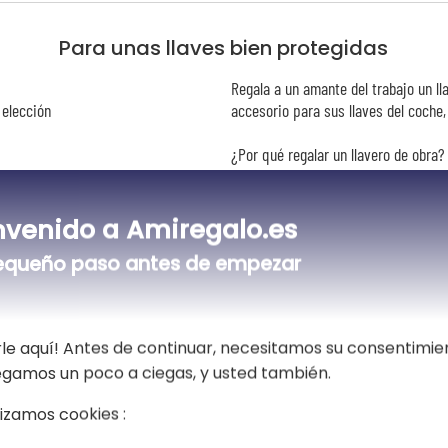
Para unas llaves bien protegidas
Regala a un amante del trabajo un l
 elección
accesorio para sus llaves del coche, 
¿Por qué regalar un llavero de obra?
en obras o les gusta el bricolaje. 
un símbolo de seguridad, de habilida
convierte en un objeto único y person
nvenido a Amiregalo.es
y resistente, se puede llevar a cual
equeño paso antes de empezar
añade un toque original a su llavero.
le aquí! Antes de continuar, necesitamos su consentimie
vegamos un poco a ciegas, y usted también.
lizamos cookies :