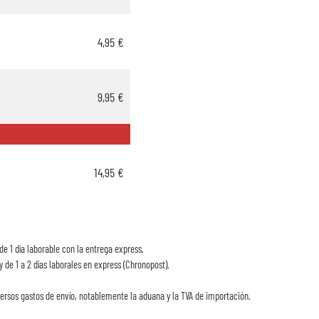
4,95 €
9,95 €
14,95 €
de 1 día laborable con la entrega express.
y de 1 a 2 días laborales en express (Chronopost).
ersos gastos de envío, notablemente la aduana y la TVA de importación.