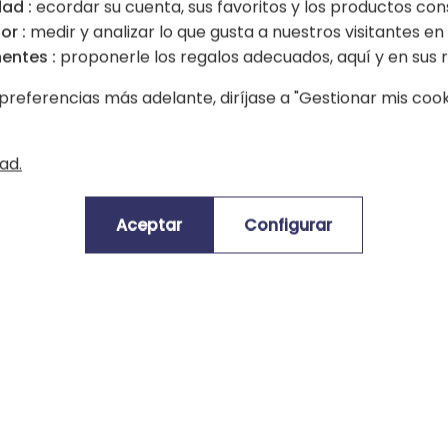
ad :
ecordar su cuenta, sus favoritos y los productos con
de hojas y/o flores para un regalo decorativ
or :
medir y analizar lo que gusta a nuestros visitantes en e
entes :
proponerle los regalos adecuados, aquí y en sus r
La lámpara nocturna personalizada B
flores silvestres u otros follajes y f
preferencias más adelante, diríjase a "Gestionar mis cooki
zación
La ilustración se complementa con e
madera de abedul emite luces LED en 
ad.
verde, rosa) o dejar que cambien a
Un regalo especial para un niño o u
Aceptar
Configurar
descanso.