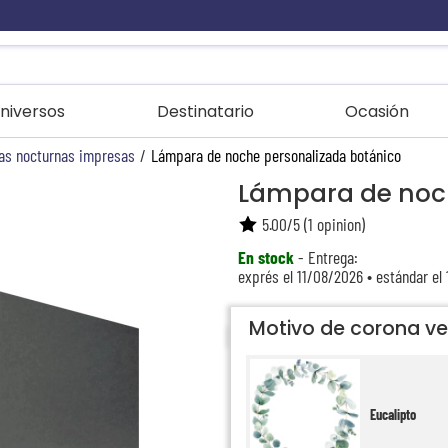
niversos
Destinatario
Ocasión
s nocturnas impresas
/
Lámpara de noche personalizada botánico
Lámpara de noch
5.00
/
5
(
1
opinion)
En stock
- Entrega:
exprés el 11/08/2026 • estándar el
Motivo de corona ve
Eucalipto