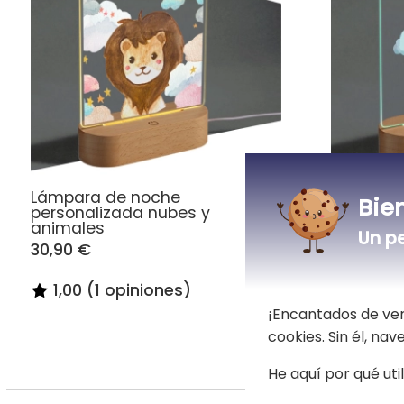
Lámpara de noche
Lámpara
Bie
personalizada nubes y
personal
animales
Un p
30,90 €
30,90 €
1,00 (1 opiniones)
5,00 (
¡Encantados de ver
cookies. Sin él, na
He aquí por qué uti