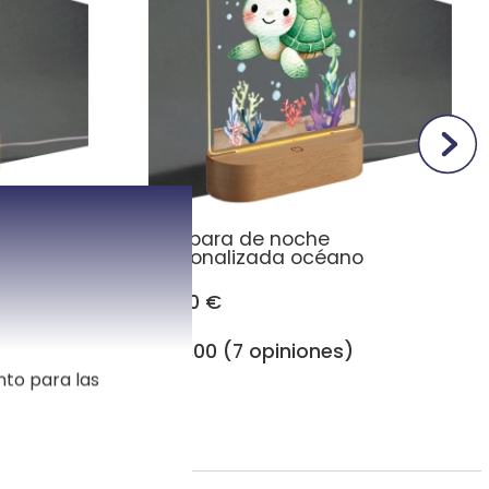
Lámpara de noche
personalizada océano
30,90 €
5,00 (7 opiniones)
nto para las