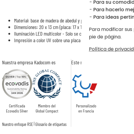
Para su comodid
Una corona 
Para hacerlo mej
Para ideas pertin
Material: base de madera de abedul y placa de plexiglás
Dimensiones: 20 x 13 cm (placa: 17 x 13 cm)
Para modificar sus 
Iluminación LED multicolor - Solo se conecta por USB
pie de página.
Impresión a color UV sobre una placa de plexiglás con tu personali
Política de privacid
Nuestra empresa Kadocom es
Este regalo es
Certificada
Miembro del
Personalizado
Ecovadis Silver
Global Compact
en Francia
|
Nuestro enfoque RSE
Glosario de etiquetas