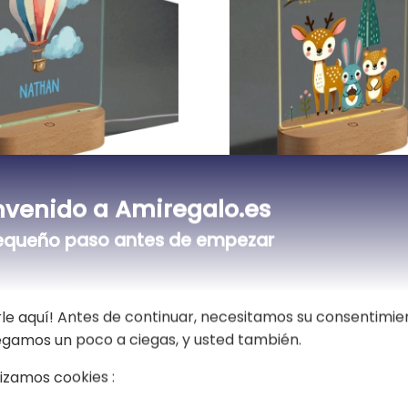
 de noche
Lámpara de noche
nvenido a Amiregalo.es
izada aerostático
personalizada bosque
encantado
equeño paso antes de empezar
30,90 €
2 opiniones)
5,00 (2 opiniones)
le aquí! Antes de continuar, necesitamos su consentimie
vegamos un poco a ciegas, y usted también.
Todas las lámparas plexiglás impresas
lizamos cookies :