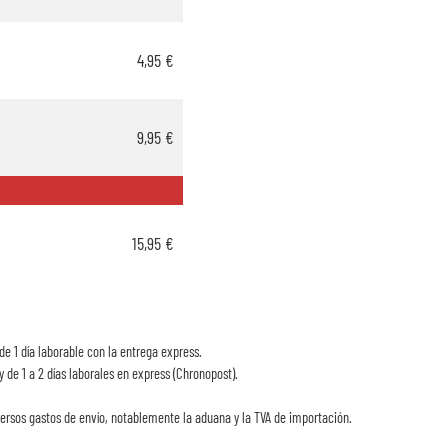
4,95 €
9,95 €
15,95 €
de 1 día laborable con la entrega express.
y de 1 a 2 días laborales en express (Chronopost).
ersos gastos de envío, notablemente la aduana y la TVA de importación.