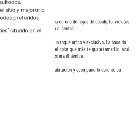
sultados.
o y personal
l sitio y mejorarlo.
edes preferidas.
otánica está decorada con una corona de hojas de eucalipto, violetas,
lores, con el nombre del niño en el centro.
es" situado en el
l nombre del niño, aportando un toque único y exclusivo. La base de
varios colores. Puedes fijar el color que más te guste (amarillo, azul,
utomáticamente para una atmósfera dinámica.
n bebé, ideal para decorar su habitación y acompañarlo durante su