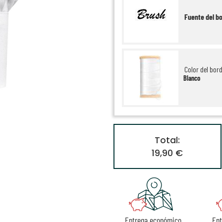
Fuente del b
Color del bor
Blanco
Total:
19,90 €
Entrega económico
En