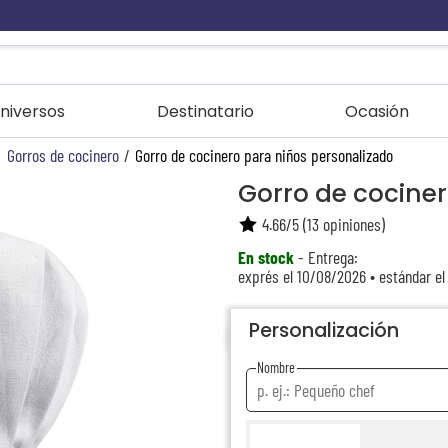
niversos
Destinatario
Ocasión
/
Gorros de cocinero
/
Gorro de cocinero para niños personalizado
Gorro de cocine
4.66
/
5
(
13
opiniones)
En stock
- Entrega:
exprés el 10/08/2026 • estándar el
Personalización
Nombre