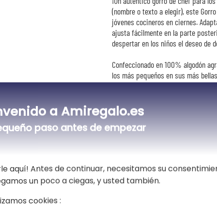
¡Un auténtico gorro de chef para lo
(nombre o texto a elegir), este Gorro
jóvenes cocineros en ciernes. Adapt
ajusta fácilmente en la parte posteri
despertar en los niños el deseo de d
Confeccionado en 100% algodón agra
los más pequeños en sus más bellas 
gorros de chefs profesionales, hac
cocineros listos para deleitar a fami
nvenido a Amiregalo.es
Este gorro personalizado representa
equeño paso antes de empezar
familia, una fiesta de las madres o
cocina. Combínalo si lo deseas con 
regalo a la vez práctico, original y 
acompañará numerosos bellos momen
le aquí! Antes de continuar, necesitamos su consentimie
vegamos un poco a ciegas, y usted también.
lizamos cookies :