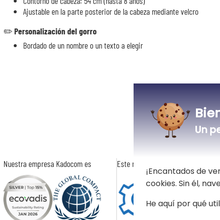
Contorno de cabeza: 54 cm (hasta 8 años)
Ajustable en la parte posterior de la cabeza mediante velcro
✏️
Personalización del gorro
Bordado de un nombre o un texto a elegir
Bie
Un p
Nuestra empresa Kadocom es
Este regalo es
¡Encantados de ver
cookies. Sin él, na
He aquí por qué uti