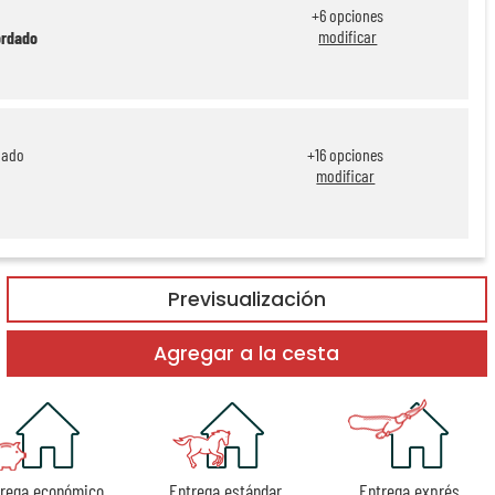
+
6
opciones
modificar
ordado
dado
+
16
opciones
modificar
Previsualización
Agregar a la cesta
trega económico
Entrega estándar
Entrega exprés