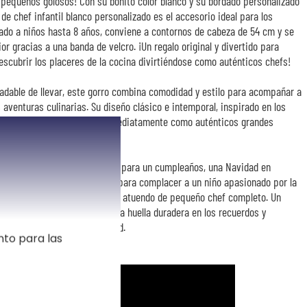
s pequeños golosos! Con su bonito color blanco y su bordado personalizado
 de chef infantil blanco personalizado es el accesorio ideal para los
ado a niños hasta 8 años, conviene a contornos de cabeza de 54 cm y se
or gracias a una banda de velcro. ¡Un regalo original y divertido para
escubrir los placeres de la cocina divirtiéndose como auténticos chefs!
dable de llevar, este gorro combina comodidad y estilo para acompañar a
aventuras culinarias. Su diseño clásico e intemporal, inspirado en los
e que los niños se sientan inmediatamente como auténticos grandes
lia y amigos.
 una excelente idea de regalo para un cumpleaños, una Navidad en
 de los padres, o simplemente para complacer a un niño apasionado por la
un delantal coordinado para un atuendo de pequeño chef completo. Un
lleno de atención, que dejará una huella duradera en los recuerdos y
tos de compartir y golosidad.
nto para las