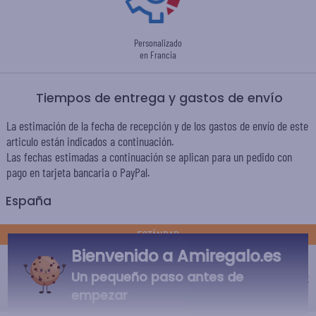
Personalizado
en Francia
Tiempos de entrega y gastos de envío
La estimación de la fecha de recepción y de los gastos de envío de este
articulo están indicados a continuación.
Las fechas estimadas a continuación se aplican para un pedido con
pago en tarjeta bancaria o PayPal.
España
ESTÁNDAR
Bienvenido a Amiregalo.es
Entrega económico en punto de
recogida
Un pequeño paso antes de
4,75 €
Recepción prevista el
empezar
Lunes 17 de agosto 2026