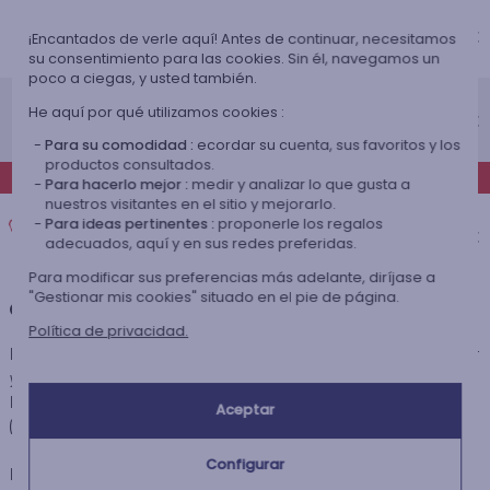
Entrega económico a domicilio
Recepción prevista el
4,95 €
¡Encantados de verle aquí! Antes de continuar, necesitamos
Lunes 17 de agosto 2026
su consentimiento para las cookies. Sin él, navegamos un
poco a ciegas, y usted también.
Entrega estándar a domicilio
He aquí por qué utilizamos cookies :
Recepción prevista el
9,95 €
Miércoles 12 de agosto 2026
Para su comodidad :
ecordar su cuenta, sus favoritos y los
productos consultados.
EXPRÉS
Para hacerlo mejor :
medir y analizar lo que gusta a
nuestros visitantes en el sitio y mejorarlo.
Entrega exprés a domicilio
Para ideas pertinentes :
proponerle los regalos
Recepción prevista el
14,95 €
adecuados, aquí y en sus redes preferidas.
Martes 11 de agosto 2026
Para modificar sus preferencias más adelante, diríjase a
"Gestionar mis cookies" situado en el pie de página.
+
Otras destinaciones
Política de privacidad.
El plazo de preparación de este articulo es de 2 días laborables con la entrega estándar
y de 1 día laborable con la entrega express.
El plazo de entrega del artículo es de 3 a 4 días laborales en entrega estándar
Aceptar
(Colissimo) y de 1 a 2 días laborales en express (Chronopost).
Configurar
Las entregas efectuadas a países fuera de la Unión Europea pueden estar sometidas a