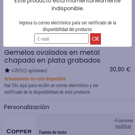
Este producto está momentáneamente
indisponible.
Ingresa tu correo electrónico para ser notificado de la
disponibilidad del producto:
Gemelos ovalados en metal
chapado en plata grabados
30,90 €
4.75
/
5
(
2
opiniones)
Actualmente no está disponible
Haz Clic aquí para recibir un correo electrónico y ser
notificado de la disponibilidad de este producto
Personalización
+
5
opciones
modificar
Fuente de texto