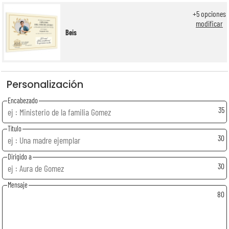
+
5
opciones
modificar
Beis
Personalización
Encabezado
35
Título
30
Dirigido a
30
Mensaje
80