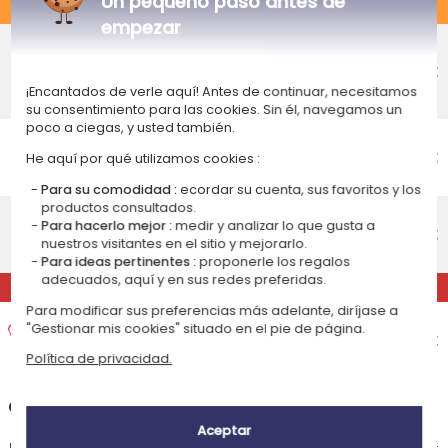
Un pequeño paso antes de
ESTÁNDAR
empezar
Entrega económico en punto de
recogida
4,75 €
Recepción prevista el
¡Encantados de verle aquí! Antes de continuar, necesitamos
Lunes 17 de agosto 2026
su consentimiento para las cookies. Sin él, navegamos un
poco a ciegas, y usted también.
Entrega económico a domicilio
Recepción prevista el
4,95 €
He aquí por qué utilizamos cookies :
Lunes 17 de agosto 2026
Para su comodidad :
ecordar su cuenta, sus favoritos y los
productos consultados.
Entrega estándar a domicilio
Para hacerlo mejor :
medir y analizar lo que gusta a
Recepción prevista el
9,95 €
nuestros visitantes en el sitio y mejorarlo.
Miércoles 12 de agosto 2026
Para ideas pertinentes :
proponerle los regalos
adecuados, aquí y en sus redes preferidas.
EXPRÉS
Para modificar sus preferencias más adelante, diríjase a
Entrega exprés a domicilio
"Gestionar mis cookies" situado en el pie de página.
Recepción prevista el
14,95 €
Política de privacidad.
Martes 11 de agosto 2026
+
Otras destinaciones
Aceptar
El plazo de preparación de este articulo es de 2 días laborables con la entrega estándar