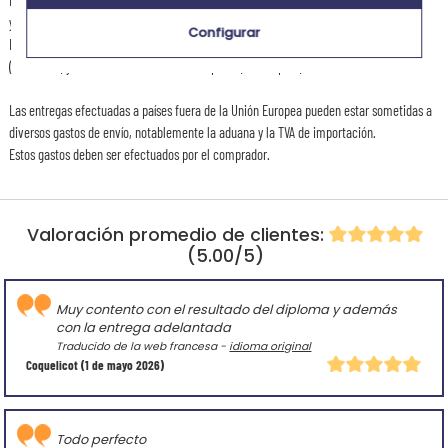
y de 1 día laborable con la entrega express.
Configurar
El plazo de entrega del artículo es de 3 a 4 días laborales en entrega estándar
(Colissimo) y de 1 a 2 días laborales en express (Chronopost).
Las entregas efectuadas a países fuera de la Unión Europea pueden estar sometidas a
diversos gastos de envío, notablemente la aduana y la TVA de importación.
Estos gastos deben ser efectuados por el comprador.
Valoración promedio de clientes:
(5.00/5)
Muy contento con el resultado del diploma y además
con la entrega adelantada
Traducido de la web francesa -
idioma original
Coquelicot
(1 de mayo 2026)
Todo perfecto