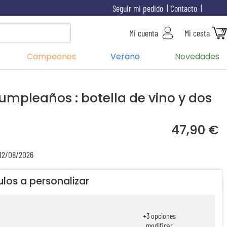
Seguir mi pedido
Contacto
Mi cuenta
Mi cesta
Campeones
Verano
Novedades
umpleaños : botella de vino y dos
47,90 €
 12/08/2026
ulos a personalizar
+
3
opciones
modificar