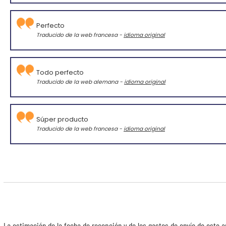
Perfecto
Traducido de la web francesa -
idioma original
Todo perfecto
Traducido de la web alemana -
idioma original
Súper producto
Traducido de la web francesa -
idioma original
La estimación de la fecha de recepción y de los gastos de envío de este a