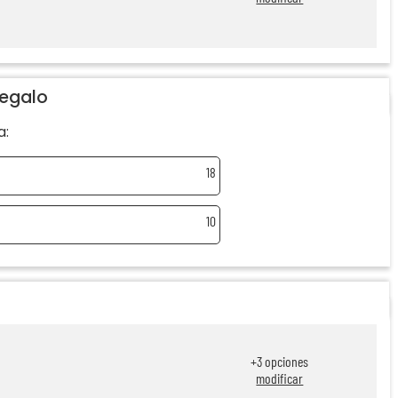
regalo
a:
18
10
+
3
opciones
modificar