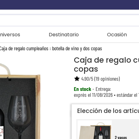
niversos
Destinatario
Ocasión
Caja de regalo cumpleaños : botella de vino y dos copas
Caja de regalo c
copas
4.90
/
5
(
19
opiniones)
En stock
- Entrega:
exprés el 11/08/2026 • estándar el
Elección de los artíc
2 vasos