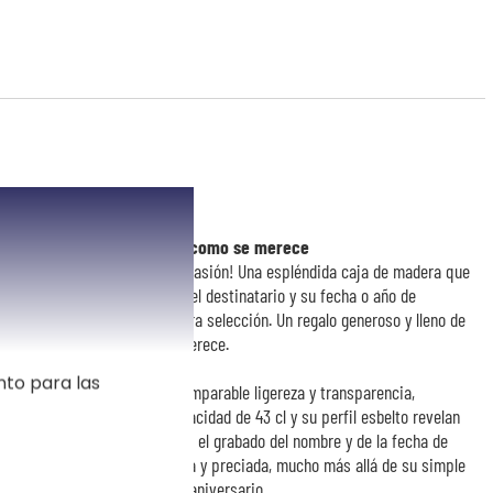
ra celebrar un cumpleaños como se merece
un regalo a la altura de la ocasión! Una espléndida caja de madera que
cco grabadas con el nombre del destinatario y su fecha o año de
lla de vino elegida de nuestra selección. Un regalo generoso y lleno de
ico con todo el cuidado que merece.
nto para las
ladas en un cristalino de incomparable ligereza y transparencia,
omento excepcional. Su capacidad de 43 cl y su perfil esbelto revelan
olor de cada vino, mientras que el grabado del nombre y de la fecha de
 confiere una dimensión íntima y preciada, mucho más allá de su simple
ar con orgullo en cada nuevo aniversario.