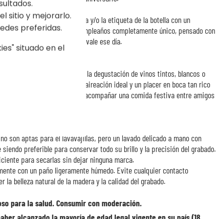
sultados.
l sitio y mejorarlo.
 personalice la caja de madera y/o la etiqueta de la botella con un
edes preferidas.
o del corazón. Un regalo de cumpleaños completamente único, pensado con
 importa y recordarle cuánto vale ese día.
es" situado en el
l se adaptan perfectamente a la degustación de vinos tintos, blancos o
ar los aromas garantiza una aireación ideal y un placer en boca tan rico
por la salud del cumpleañero, acompañar una comida festiva entre amigos
ompartida.
no son aptas para el lavavajillas, pero un lavado delicado a mano con
 siendo preferible para conservar todo su brillo y la precisión del grabado.
iciente para secarlas sin dejar ninguna marca.
mente con un paño ligeramente húmedo. Evite cualquier contacto
 la belleza natural de la madera y la calidad del grabado.
roso para la salud. Consumir con moderación.
haber alcanzado la mayoría de edad legal vigente en su país (18