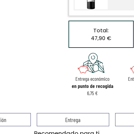
Total:
47,90 €
Entrega económico
En
en punto de recogida
6,75 €
ión
Entrega
Recomendado para ti