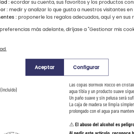
ad :
ecordar su cuenta, sus favoritos y los productos con
or :
medir y analizar lo que gusta a nuestros visitantes en e
Para ir aún más lejos en la atención,
entes :
proponerle los regalos adecuados, aquí y en sus r
mensaje, una dedicatoria o un dese
esmero para honrar a la persona que
preferencias más adelante, diríjase a "Gestionar mis cooki
🍷
Uso
Las copas con pie Tre Sensi de 43 c
ad.
rosados. Su forma pensada para liber
como sabroso. Ideales para brindar 
o saborear un momento de alegría c
Aceptar
Configurar
🫧
Mantenimiento
Las copas Bormioli Rocco en cristali
(incluido)
agua tibia y un producto suave sigue
Un paño suave y sin pelusa será suf
La caja de madera se limpia simple
prolongado con el agua para mantener
⚠️ El abuso del alcohol es pelig
Al pedir este artículo, reconoce 