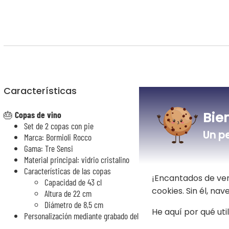
Características
Bie
🎂
Copas de vino
Set de 2 copas con pie
Un p
Marca: Bormioli Rocco
Gama: Tre Sensi
Material principal: vidrio cristalino
Características de las copas
¡Encantados de ver
Capacidad de 43 cl
cookies. Sin él, na
Altura de 22 cm
Diámetro de 8,5 cm
He aquí por qué uti
Personalización mediante grabado del nombre y de la fecha o año d