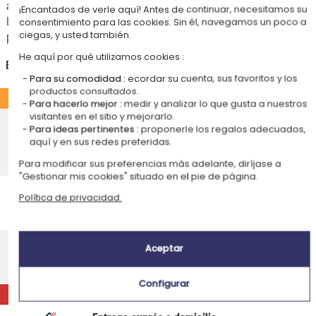
articulo están indicados a continuación.
¡Encantados de verle aquí! Antes de continuar, necesitamos su
Las fechas estimadas a continuación se aplican para un pedido con
consentimiento para las cookies. Sin él, navegamos un poco a
pago en tarjeta bancaria o PayPal.
ciegas, y usted también.
He aquí por qué utilizamos cookies :
España
Para su comodidad :
ecordar su cuenta, sus favoritos y los
productos consultados.
ESTÁNDAR
Para hacerlo mejor :
medir y analizar lo que gusta a nuestros
visitantes en el sitio y mejorarlo.
Entrega económico en punto de
Para ideas pertinentes :
proponerle los regalos adecuados,
recogida
4,75 €
aquí y en sus redes preferidas.
Recepción prevista el
Para modificar sus preferencias más adelante, diríjase a
Lunes 17 de agosto 2026
"Gestionar mis cookies" situado en el pie de página.
Entrega económico a domicilio
Política de privacidad.
Recepción prevista el
4,95 €
Lunes 17 de agosto 2026
Entrega estándar a domicilio
Aceptar
Recepción prevista el
9,95 €
Miércoles 12 de agosto 2026
Configurar
EXPRÉS