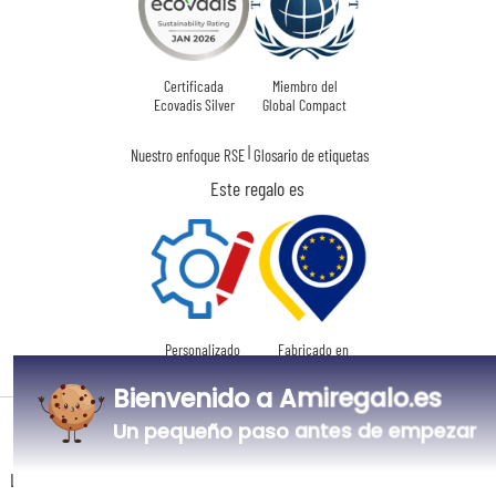
Certificada
Miembro del
Ecovadis Silver
Global Compact
|
Nuestro enfoque RSE
Glosario de etiquetas
Este regalo es
Personalizado
Fabricado en
en Francia
Europa
Bienvenido a Amiregalo.es
Un pequeño paso antes de empezar
Tiempos de entrega y gastos de envío
La estimación de la fecha de recepción y de los gastos de envío de este