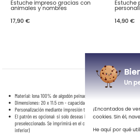
Estuche impreso gracias con
Estuche 
animales y nombres
personal
17,90 €
14,90 €
Bie
Un p
R
Material: lona 100% de algodón peinado y cremallera metálica
Dimensiones: 20 x 11.5 cm - capacidad: 0.5 litros.
¡Encantados de ver
Personalización mediante impresión textil.
El patrón es opcional: si solo deseas imprimir un nombre o un texto
cookies. Sin él, na
preseleccionado. Se imprimirá en el centro de la caja (incluso si en
He aquí por qué uti
inferior)