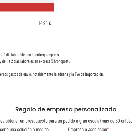
14,95 €
de 1 día laborable con la entrega express.
y de 1 a 2 días laborales en express (Chronopost).
ersos gastos de envío, notablemente la aduana y la TVA de importación.
Regalo de empresa personalizado
ea obtener un presupuesto para un pedido a gran escala (más de 50 unida
cerle una solución a medida,
Empresa o asociación