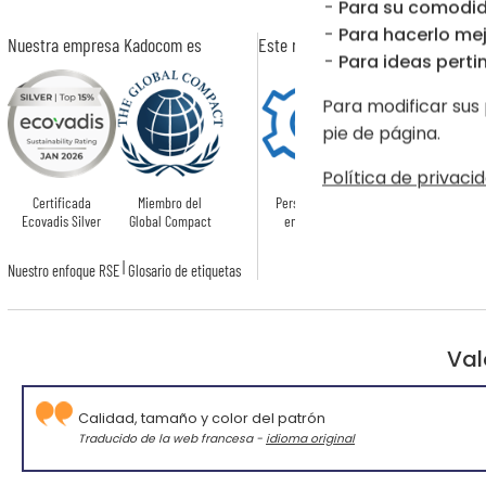
Para su comodid
Para hacerlo mej
Nuestra empresa Kadocom es
Este regalo es
Para ideas pertin
Para modificar sus 
pie de página.
Política de privacid
Certificada
Miembro del
Personalizado
Ecovadis Silver
Global Compact
en Francia
|
Nuestro enfoque RSE
Glosario de etiquetas
Val
Calidad, tamaño y color del patrón
Traducido de la web francesa -
idioma original