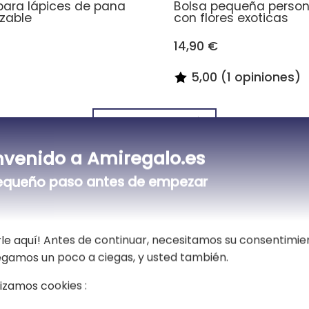
para lápices de pana
Bolsa pequeña person
izable
con flores exoticas
14,90 €
5,00 (1 opiniones)
Todas las bolsas pequeñas
nvenido a Amiregalo.es
equeño paso antes de empezar
avissante trousse en coton bio personnalisab
Una linda bolsita de algodón persona
Este kit se puede usar para guardar
le aquí! Antes de continuar, necesitamos su consentimie
bolsa de aseo en la que se pueden g
, desactiva el patrón
regalo ideal para volver a la escuela
vegamos un poco a ciegas, y usted también.
 la vista previa se coloca en la parte
lizamos cookies :