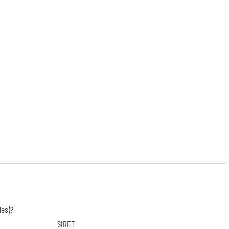
des)?
SIRET