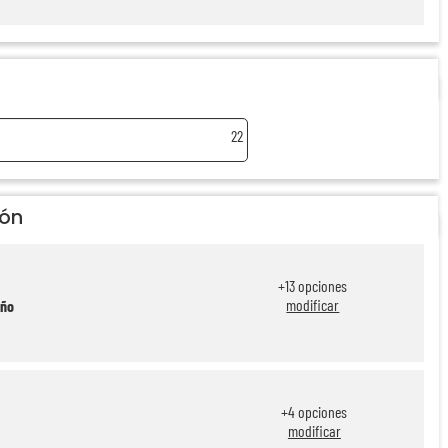
22
ión
+
13
opciones
modificar
eño
+
4
opciones
modificar