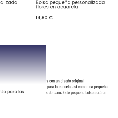
alizada
Bolsa pequeña personalizada
flores en acuarela
14,90 €
le
lizada de acuerdo a tus deseos con un diseño original.
 bolígrafos y otros accesorios para la escuela, así como una pequeña
nto para las
uardar maquillaje o accesorios de baño. Este pequeño bolso será un
, un cumpleaños, Navidad ...