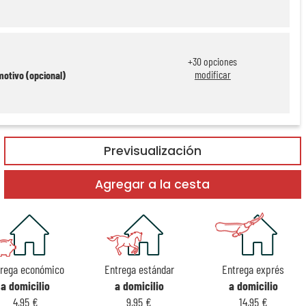
+
30
opciones
modificar
motivo (opcional)
Previsualización
Agregar a la cesta
trega económico
Entrega estándar
Entrega exprés
a domicilio
a domicilio
a domicilio
4,95 €
9,95 €
14,95 €