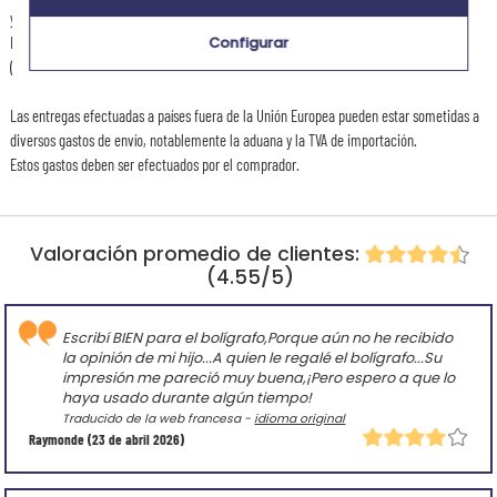
y de 3 día laborable con la entrega express.
El plazo de entrega del artículo es de 3 a 4 días laborales en entrega estándar
Configurar
(Colissimo) y de 1 a 2 días laborales en express (Chronopost).
Las entregas efectuadas a países fuera de la Unión Europea pueden estar sometidas a
diversos gastos de envío, notablemente la aduana y la TVA de importación.
Estos gastos deben ser efectuados por el comprador.
Valoración promedio de clientes:
(4.55/5)
Escribí BIEN para el bolígrafo,Porque aún no he recibido
la opinión de mi hijo...A quien le regalé el bolígrafo...Su
impresión me pareció muy buena,¡Pero espero a que lo
haya usado durante algún tiempo!
Traducido de la web francesa -
idioma original
Raymonde
(23 de abril 2026)