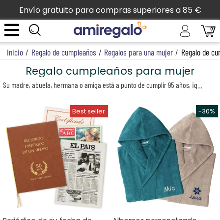
Envío gratuito para compras superiores a 85 €
Inicio
/
Regalo de cumpleaños
/
Regalos para una mujer
/
Regalo de cu
Regalo cumpleaños para mujer
Su madre, abuela, hermana o amiga está a punto de cumplir 95 años, ¡qué evento! Todo ya está organizado, todos sus hijos, nietos e incluso bisnietos estarán allí. Ahora falta lo esencial (y no es tarea simple): encontrar un