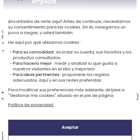
empezar
¡Encantados de verle aquí! Antes de continuar, necesitamos
su consentimiento para las cookies. Sin él, navegamos un
Colgante siluetas de hijos
Copa de vino grabada con
poco a ciegas, y usted también.
personalizado
un nombre
49,00 €
14,90 €
He aquí por qué utilizamos cookies :
4,50 (2 opiniones)
4,90 (9 opiniones)
Para su comodidad :
ecordar su cuenta, sus favoritos y los
productos consultados.
Para hacerlo mejor :
medir y analizar lo que gusta a
nuestros visitantes en el sitio y mejorarlo.
Para ideas pertinentes :
proponerle los regalos
adecuados, aquí y en sus redes preferidas.
Para modificar sus preferencias más adelante, diríjase a
"Gestionar mis cookies" situado en el pie de página.
Política de privacidad.
Aceptar
Delantal 100% Algodón Bio
Delantal 100% Algodón
Bordado Nombre
Personalizado Sello en Color