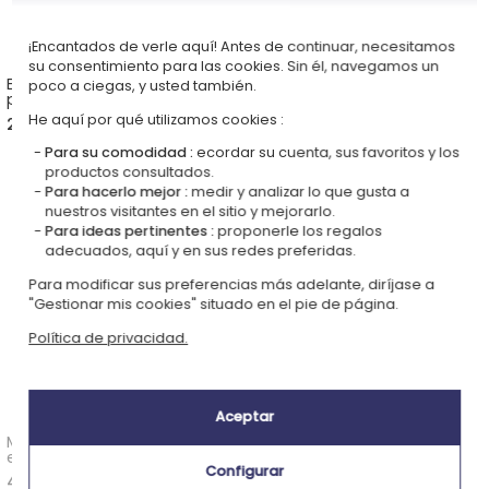
¡Encantados de verle aquí! Antes de continuar, necesitamos
su consentimiento para las cookies. Sin él, navegamos un
Estrella de David
Medalla de ángel con una
poco a ciegas, y usted también.
personalizada
paloma en plata maciza
grabada
He aquí por qué utilizamos cookies :
24,00 €
40,00 €
3,00 (1 opiniones)
Para su comodidad :
ecordar su cuenta, sus favoritos y los
productos consultados.
Para hacerlo mejor :
medir y analizar lo que gusta a
nuestros visitantes en el sitio y mejorarlo.
Para ideas pertinentes :
proponerle los regalos
adecuados, aquí y en sus redes preferidas.
Para modificar sus preferencias más adelante, diríjase a
"Gestionar mis cookies" situado en el pie de página.
Política de privacidad.
Aceptar
Medalla de la Virgen y el Niño
Medalla de San Cristóbal en
en plata maciza grabada
plata maciza grabada
Configurar
44,90 €
50,00 €