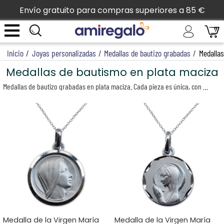
Envío gratuito para compras superiores a 85 €
Inicio
/
Joyas personalizadas
/
Medallas de bautizo grabadas
/
Medallas
Medallas de bautismo en plata maciza
Medallas de bautizo grabadas en plata maciza. Cada pieza es única, con grabados personalizados que añaden un toque especial y duradero. La pureza de la plata simboliza la importancia de estos momentos sagrados, convirtiendo cada medalla en un tesoro atemporal. Un regalo perfecto para celebrar bautismos y crear recuerdos significativos.
Medalla de la Virgen María
Medalla de la Virgen María