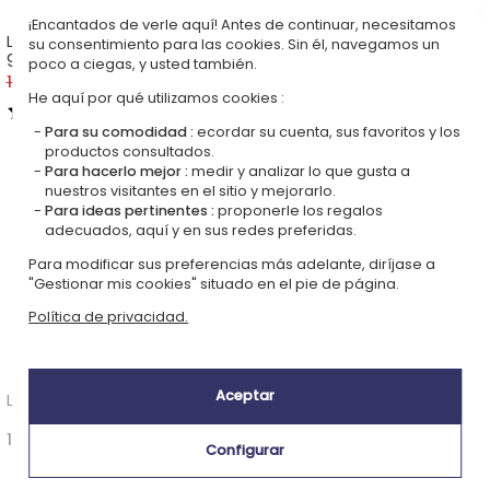
¡Encantados de verle aquí! Antes de continuar, necesitamos
Llavero redondo con foto
Llavero con foto grabada
su consentimiento para las cookies. Sin él, navegamos un
grabada
dos corazones
poco a ciegas, y usted también.
18,90 €
14,18 €
20,90 €
15,68 €
He aquí por qué utilizamos cookies :
4,45 (12 opiniones)
4,50 (8 opiniones)
Para su comodidad :
ecordar su cuenta, sus favoritos y los
productos consultados.
Para hacerlo mejor :
medir y analizar lo que gusta a
nuestros visitantes en el sitio y mejorarlo.
Para ideas pertinentes :
proponerle los regalos
adecuados, aquí y en sus redes preferidas.
Para modificar sus preferencias más adelante, diríjase a
"Gestionar mis cookies" situado en el pie de página.
Política de privacidad.
Aceptar
Llavero Love in the pocket
Candado del amor con foto
16,90 €
15,90 €
Configurar