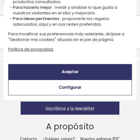
4,7/5
productos consultados.
Para hacerlo mejor :
medir y analizar lo que gusta a
(387 opiniones)
nuestros visitantes en el sitio y mejorarlo.
Para ideas pertinentes :
proponerle los regalos
adecuados, aquí y en sus redes preferidas.
Para modificar sus preferencias más adelante, diríjase a
"Gestionar mis cookies" situado en el pie de página.
Política de privacidad.
Entrega express
Pago seguro
Aceptar
Configurar
Inscribirse a la newsletter
A propósito
Contacto
¿Quiénes somos?
Nuestro enfoque RSC