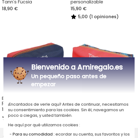
Tann's Fucsia
personalizable
18,90 €
15,90 €
5,00 (1 opiniones)
Bienvenido a Amiregalo.es
Un pequeño paso antes de
empezar
Estuche Tann's Ámsterdam
Estuche Tann's rojo y azul a
personalizable
cuadros personalizable
¡Encantados de verle aquí! Antes de continuar, necesitamos
15,90 €
18,90 €
su consentimiento para las cookies. Sin él, navegamos un
poco a ciegas, y usted también.
5,00 (1 opiniones)
He aquí por qué utilizamos cookies :
Google opinión clientes
Para su comodidad :
ecordar su cuenta, sus favoritos y los